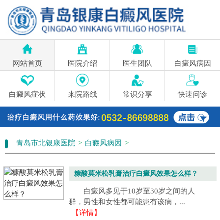
网站首页
医院介绍
医生团队
白癜风病因
白癜风症状
来院路线
常识分享
快速问诊
青岛市北银康医院
>
白癜风病因
>
糠酸莫米松乳膏治疗白癜风效果怎么样？
白癜风多见于10岁至30岁之间的人
群，男性和女性都可能患有该病，...
【详情】